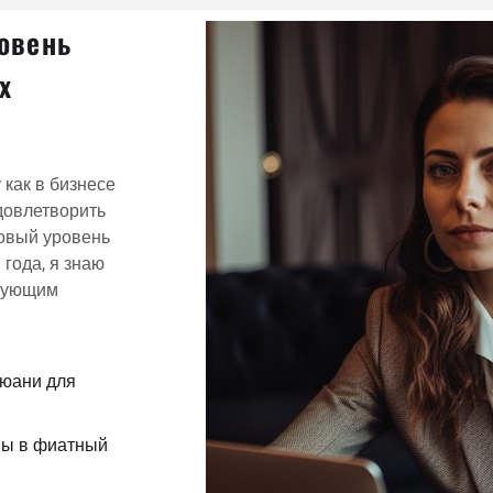
овень
х
как в бизнесе
удовлетворить
новый уровень
года, я знаю
твующим
 юани для
вы в фиатный