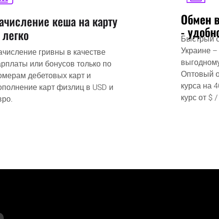
Обмен 
ачисление кеша на карту
- удобн
 легко
Быстрый о
Украине –
ачисление гривны в качестве
выгодному
арплаты или бонусов только по
Оптовый об
омерам дебетовых карт и
курса на 
ополнение карт физлиц в USD и
курс от $ /
вро.