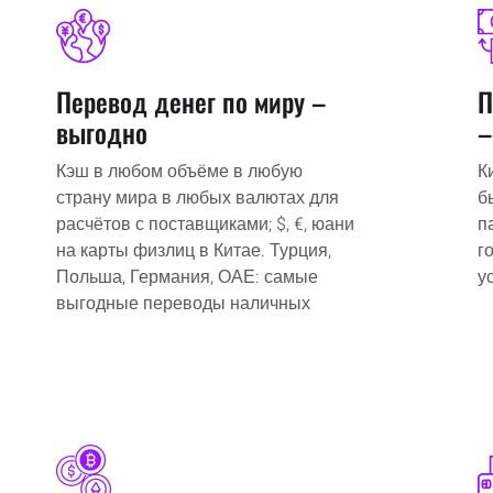
Перевод денег по миру –
П
выгодно
–
Кэш в любом объёме в любую
К
страну мира в любых валютах для
б
расчётов с поставщиками; $, €, юани
п
на карты физлиц в Китае. Турция,
г
Польша, Германия, ОАЕ: самые
у
выгодные переводы наличных