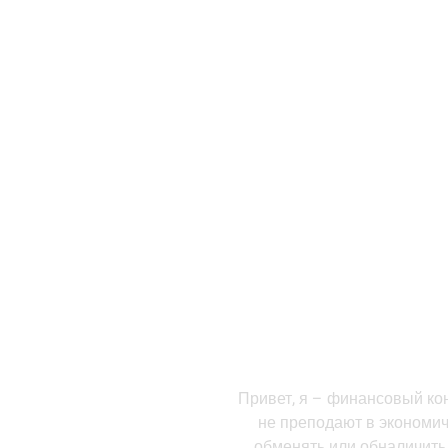
ДЛЯ КОГО
ПРО М
АЛИН
УБЕРИТЕ ГРАНИЦ
Привет, я – финансовый кон
не преподают в экономич
обменять или обналичит