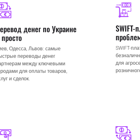
SWIFT-п
еревод денег по Украине
пробле
 просто
SWIFT-пла
иев, Одесса, Львов: самые
безналичн
ыстрые переводы денег
для агросе
артнерам между ключевыми
розничног
ородами для оплаты товаров,
слуг и сделок.