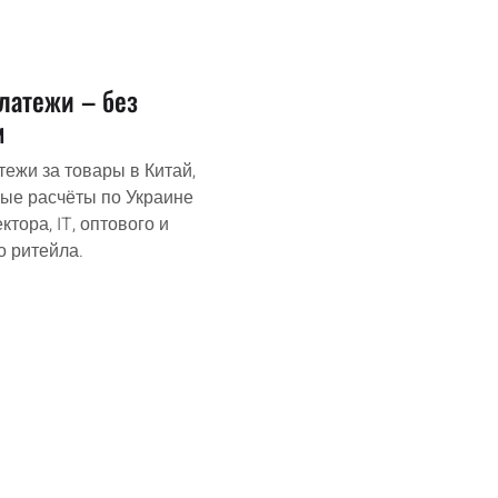
латежи – без
м
тежи за товары в Китай,
ые расчёты по Украине
ктора, IT, оптового и
о ритейла.