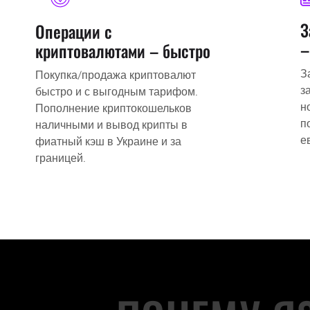
З
Операции с
–
криптовалютами – быстро
З
Покупка/продажа криптовалют
з
быстро и с выгодным тарифом.
н
Пополнение криптокошельков
п
наличными и вывод крипты в
е
фиатный кэш в Украине и за
границей.