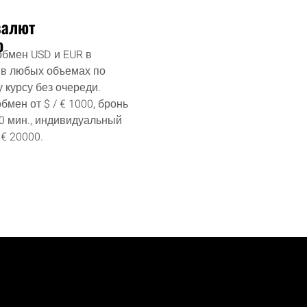
валют
о
бмен USD и EUR в
 в любых объемах по
 курсу без очереди.
мен от $ / € 1000, бронь
40 мин., индивидуальный
 € 20000.