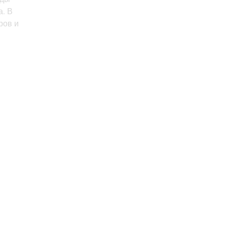
а. В
ров и