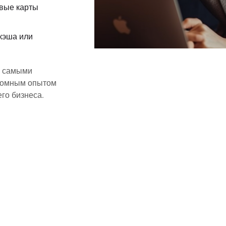
овые карты
кэша или
е самыми
громным опытом
го бизнеса.