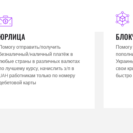
ЮРЛИЦА
БЛОК
Помогу отправить/получить
Помогу
безналичный/наличный платёж в
пополни
любые страны в различных валютах
Украины
по лучшему курсу, начислить з/п в
свои к
UAH работникам только по номеру
быстро 
дебетовой карты