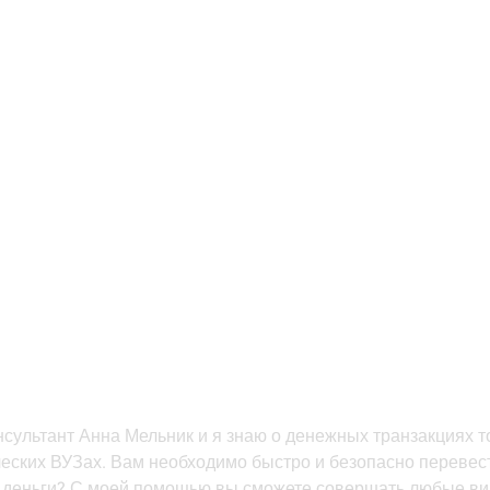
ЕНЯ
УСЛУГИ
ПОЧЕМУ Я
ДОСТИЖЕНИЯ
ОТЗЫВЫ
РУССКИЙ
А МЕЛЬ
Ы НА ПУТИ ДВИЖЕ
ДЕНЕГ
сультант Анна Мельник и я знаю о денежных транзакциях то
еских ВУЗах. Вам необходимо быстро и безопасно перевест
ь деньги? С моей помощью вы сможете совершать любые в